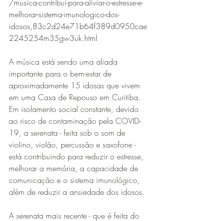
/musica-contribui-para-aliviar-o-estresse-e-
melhorar-sistema-imunologico-dos-
idosos,83c2d24e71b64f389d0950cae
2245254m35gw3uk.html
A música está sendo uma aliada 
importante para o bem-estar de 
aproximadamente 15 idosas que vivem 
em uma Casa de Repouso em Curitiba. 
Em isolamento social constante, devido 
ao risco de contaminação pela COVID-
19, a serenata - feita sob o som de 
violino, violão, percussão e saxofone - 
está contribuindo para reduzir o estresse, 
melhorar a memória, a capacidade de 
comunicação e o sistema imunológico, 
além de reduzir a ansiedade dos idosos.
A serenata mais recente - que é feita do 