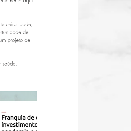
entemente aqui 
erceira idade, 
rtunidade de 
 um projeto de 
r saúde, 