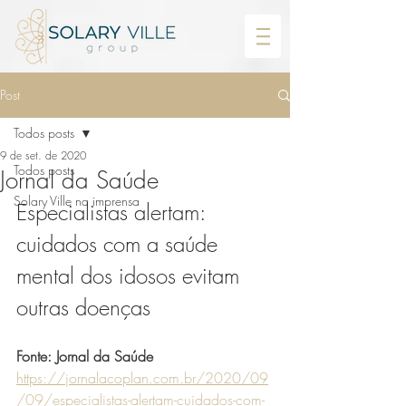
Post
Todos posts
9 de set. de 2020
Todos posts
Jornal da Saúde
Solary Ville na imprensa
Especialistas alertam: 
cuidados com a saúde 
mental dos idosos evitam 
outras doenças
Fonte: Jornal da Saúde
https://jornalacoplan.com.br/2020/09
/09/especialistas-alertam-cuidados-com-