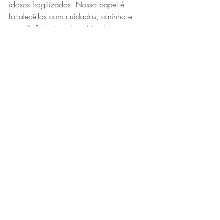
idosos fragilizados. Nosso papel é 
fortalecê-las com cuidados, carinho e 
atenção”, destaca Jane Mendes, 
responsável técnica da Solary.
No local, a convivência com pessoas da 
mesma idade e o acompanhamento 
integral de profissionais especializados 
são essenciais para o enfrentamento 
deste momento. A rotina das moradoras 
inclui uma série de atividades, como 
rodas de conversa, jogos de memória, 
bingos e dominós, e momentos de 
religiosidade para fortalecer a 
espiritualidade.
Solary Ville na imprensa