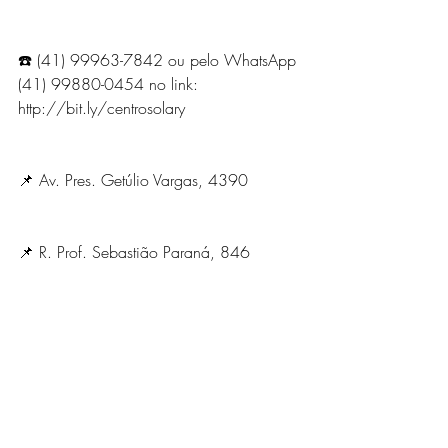
☎️ (41) 99963-7842 ou pelo WhatsApp 
(41) 99880-0454 no link: 
http://bit.ly/centrosolary
📌 Av. Pres. Getúlio Vargas, 4390
📌 R. Prof. Sebastião Paraná, 846
💻 
www.solaryville.com.br
#bemestar
#casaderepouso
#casaparaid
osos
#centrodia
#casaderepousocurititba
#solaryville
#solarycasaderepouso
#quali